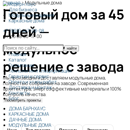
Главная
>
Модульные дома
Готовый дом за 45
Для бизнеса
Модульные решения
Каркасные дома
дней —
+7 (993) 447-08-08
пн-сб 08:00–17:00
модульное
Главная
Каталог
решение с завода
О компании
Технология и спецификация
Гарантии и сервис
Мы производим и доставляем модульные дома,
Оплата и этапы работ
полностью собранные на заводе. Современная
Доставка и монтаж
архитектура, энергоэффективные материалы и 100%
Контакты
контроль качества.
Блог
Посмотреть проекты
ДОМА БАРНХАУС
КАРКАСНЫЕ ДОМА
ДАЧНЫЕ ДОМА
МОДУЛЬНЫЕ ДОМА