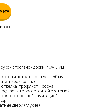
мету
ва от
 сухой строганой доски 140×45 мм
е стен и потолка: минвата 150 мм
ита, пароизоляция
 отделка: профлист + сосна
профнастил с водосточной системой
 с односторонней ламинацией
дверь
тные двери (глухие)