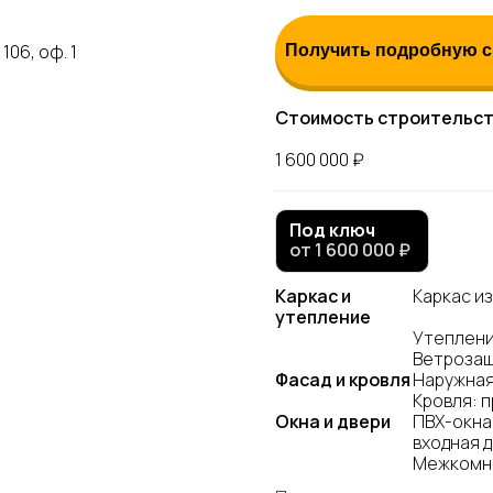
106, оф. 1
Получить подробную с
Стоимость строительст
1 600 000 ₽
Под ключ
от 1 600 000 ₽
Каркас и
Каркас из
утепление
Утеплени
Ветрозащ
Фасад и кровля
Наружная
Кровля: 
Окна и двери
ПВХ-окна
входная 
Межкомна