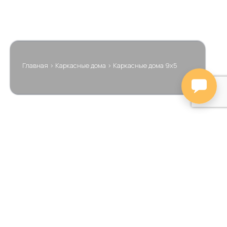
Главная
>
Каркасные дома
>
Каркасные дома 9х5
Цена
Тип проекта
Площадь
Размеры
🔍
Этажность
Сбросить
Показать
93 Барн