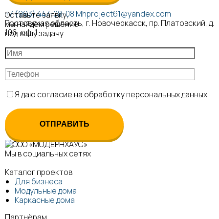
+7 (993) 447-08-08
Mhproject61@yandex.com
Оставьте заявку,
Ростовская область, г. Новочеркасск, пр. Платовский, д.
мы найдём решение
106, оф. 1
под вашу задачу
Я даю согласие на обработку персональных данных
Мы в социальных сетях
Каталог проектов
Для бизнеса
Модульные дома
Каркасные дома
Партнёрам