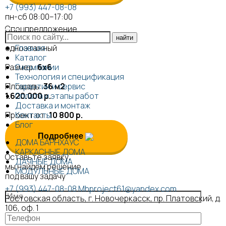
+7 (993) 447-08-08
пн-сб 08:00–17:00
Спецпредложение
Барн 36
одноэтажный
Главная
Каталог
Размер:
О компании
6х6
Технология и спецификация
Площадь:
Гарантии и сервис
36 м2
1.620.000 р.
Оплата и этапы работ
Доставка и монтаж
Проект от:
Контакты
10 800 р.
Блог
Подробнее
ДОМА БАРНХАУС
КАРКАСНЫЕ ДОМА
Оставьте заявку,
ДАЧНЫЕ ДОМА
мы найдём решение
МОДУЛЬНЫЕ ДОМА
под вашу задачу
+7 (993) 447-08-08
Mhproject61@yandex.com
Ростовская область, г. Новочеркасск, пр. Платовский, д.
106, оф. 1