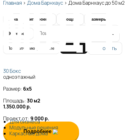
Главная
>
Дома Барнхаус
>
Дома Барнхаус до 50 м2
Цена
Тип проекта
Площадь
Размеры
🔍
Этажность
Сбросить
Показать
30 Бокс
одноэтажный
Размер:
6х5
Площадь:
30 м2
1.350.000 р.
Проект от:
9 000 р.
Для бизнеса
Модульные решения
Подробнее
Каркасные дома