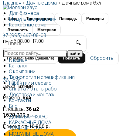
Главная
>
Дачные дома
>
Дачные дома 6x4
Для бизнеса
Модульные решения
Цена
Тип проекта
Площадь
Размеры
Каркасные дома
Этажность
Материал
+7 (993) 447-08-08
пн-сб 08:00–17:00
🔍
Сбросить
Показать
Главная
Каталог
О компании
Технология и спецификация
36 Бокс
Гарантии и сервис
двухэтажный
Оплата и этапы работ
Доставка и монтаж
Размер:
6х4
Контакты
Блог
Площадь:
36 м2
1.620.000 р.
ДОМА БАРНХАУС
КАРКАСНЫЕ ДОМА
Проект от:
10 800 р.
ДАЧНЫЕ ДОМА
МОДУЛЬНЫЕ ДОМА