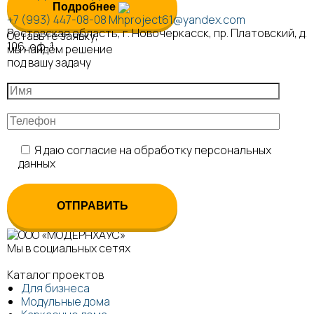
Подробнее
+7 (993) 447-08-08
Mhproject61@yandex.com
Ростовская область, г. Новочеркасск, пр. Платовский, д.
Оставьте заявку,
106, оф. 1
мы найдём решение
под вашу задачу
Я даю согласие на обработку персональных
данных
Мы в социальных сетях
Каталог проектов
Для бизнеса
Модульные дома