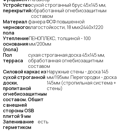
Устройство
сухой строганный брус 45х145 мм,
перекрытий
обработанный огнебиозащитным
составом
Материал
фанера ФСФ повышенной
чернового
влагостойкости, 18 ммх2440х1220
пола
Утепление
ПЕНОПЛЕКС, толщиной - 100
основания
мм/200мм
(пола)
Пол
сухая строганная доска 45х145 мм,
терраса
обработанная огнебиозащитным
составом
Силовой каркас из
Наружные стены - доска 145
сухой строганной
мм/195мм. Перегородки - доска
доски,
145мм (стропильная система +
пропитаной
стены)
огнебиозащитным
составом. Обшит
с внешней
стороны OSB
плитой 9 мм
Запенивание
есть
герметиком