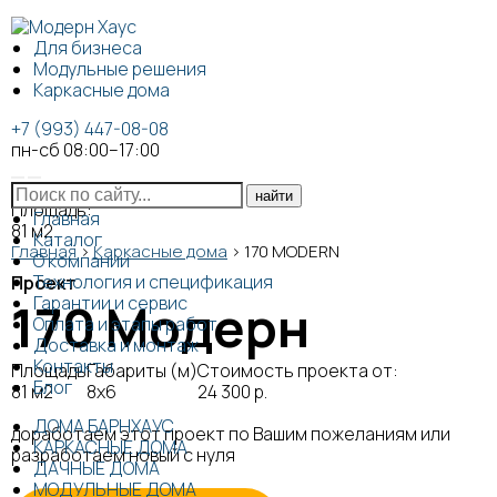
Для бизнеса
Модульные решения
Каркасные дома
+7 (993) 447-08-08
пн-сб 08:00–17:00
Площадь:
Главная
81
м2
Каталог
Главная
>
Каркасные дома
>
170 MODERN
О компании
Технология и спецификация
Проект
Гарантии и сервис
170 Модерн
Оплата и этапы работ
Доставка и монтаж
Контакты
Площадь
Габариты (м)
Стоимость проекта от:
Блог
81 м2
8х6
24 300 р.
ДОМА БАРНХАУС
доработаем этот проект по Вашим пожеланиям или
КАРКАСНЫЕ ДОМА
разработаем новый с нуля
ДАЧНЫЕ ДОМА
МОДУЛЬНЫЕ ДОМА