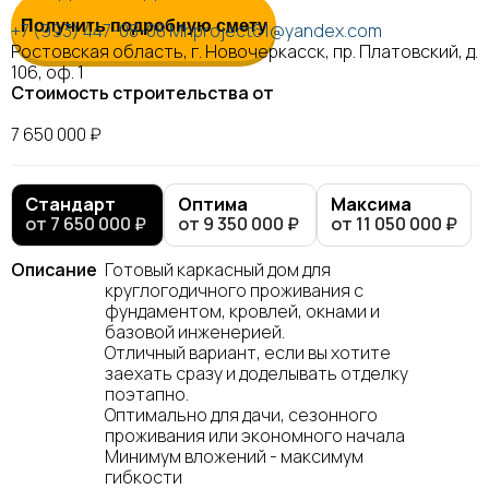
Получить подробную смету
+7 (993) 447-08-08
Mhproject61@yandex.com
Ростовская область, г. Новочеркасск, пр. Платовский, д.
106, оф. 1
Стоимость строительства от
7 650 000 ₽
Стандарт
Оптима
Максима
от 7 650 000 ₽
от 9 350 000 ₽
от 11 050 000 ₽
Описание
Готовый каркасный дом для
круглогодичного проживания с
фундаментом, кровлей, окнами и
базовой инженерией.
Отличный вариант, если вы хотите
заехать сразу и доделывать отделку
поэтапно.
Оптимально для дачи, сезонного
проживания или экономного начала
Минимум вложений - максимум
гибкости