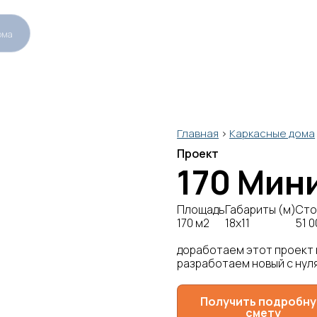
ома
Главная
>
Каркасные дома
Проект
170 Мин
Площадь
Габариты (м)
Сто
170 м2
18х11
51 0
доработаем этот проект
разработаем новый с нул
Получить подробн
смету