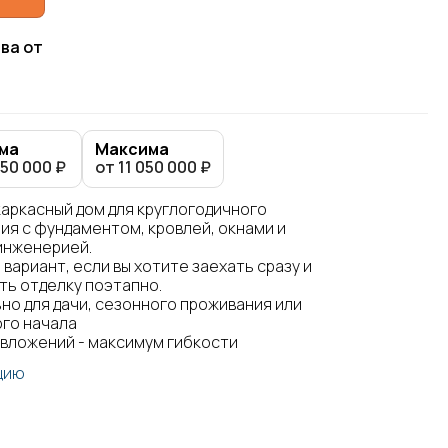
ва от
ма
Максима
350 000 ₽
от 11 050 000 ₽
каркасный дом для круглогодичного
ия с фундаментом, кровлей, окнами и
инженерией.
вариант, если вы хотите заехать сразу и
ть отделку поэтапно.
но для дачи, сезонного проживания или
го начала
вложений - максимум гибкости
цию