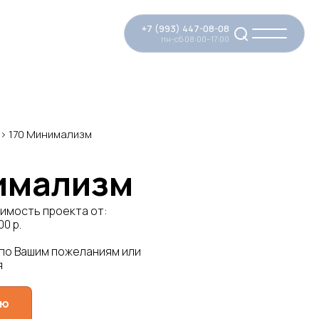
+7 (993) 447-08-08
пн-сб 08:00–17:00
>
170 Минимализм
имализм
имость проекта от:
00 р.
 по Вашим пожеланиям или
я
ую