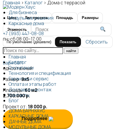
Главная
>
Каталог
>
Дома с террасой
Для бизнеса
Модульные решения
Цена
Тип проекта
Площадь
Размеры
Каркасные дома
Этажность
+7 (993) 447-08-08
пн-сб 08:00–17:00
Сбросить
Показать
Главная
Каталог
Барн 60/1
О компании
одноэтажный
Технология и спецификация
Гарантии и сервис
Размер:
8х5
Оплата и этапы работ
Доставка и монтаж
Площадь:
60 м2
Контакты
2.700.000 р.
Блог
Проект от:
18 000 р.
ДОМА БАРНХАУС
КАРКАСНЫЕ ДОМА
Подробнее
ДАЧНЫЕ ДОМА
МОДУЛЬНЫЕ ДОМА