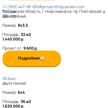
+7 (993) 447-08-08
Mhproject61@yandex.com
Ростовская область, г. Новочеркасск, пр. Платовский, д.
32 Барн
106, оф. 1
двухэтажный
Размер:
8х3,5
Площадь:
32 м2
1.440.000 р.
Проект от:
9 600 р.
Подробнее
36 Бокс
двухэтажный
Размер:
6х4
Площадь:
36 м2
1.620.000 р.