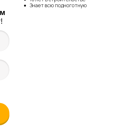
Знает всю подноготную
ем
!