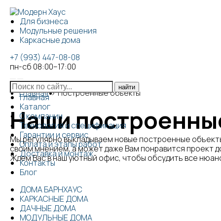
Для бизнеса
Модульные решения
Каркасные дома
+7 (993) 447-08-08
пн-сб 08:00–17:00
Главная
Построенные объекты
Главная
Каталог
Наши построенны
О компании
Технология и спецификация
Гарантии и сервис
Мы регулярно выкладываем новые построенные объекты
Оплата и этапы работ
своим мнением, а может даже Вам понравится проект до
Доставка и монтаж
Ждем Вас в наш уютный офис, чтобы обсудить все нюан
Контакты
Блог
ДОМА БАРНХАУС
КАРКАСНЫЕ ДОМА
ДАЧНЫЕ ДОМА
МОДУЛЬНЫЕ ДОМА