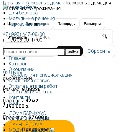
Главная
>
Каркасные дома
>
Каркасные дома для
постоянного проживания
Для бизнеса
Модульные решения
Каркасные дома
Цена
Тип проекта
Площадь
Размеры
+7 (993) 447-08-08
🔍
Этажность
пн-сб 08:00–17:00
Сбросить
Показать
Главная
Каталог
О компании
92/1 Барн
Технология и спецификация
двухэтажный
Гарантии и сервис
Оплата и этапы работ
Размер:
9,082х6
Доставка и монтаж
Контакты
Площадь:
92 м2
Блог
4.140.000 р.
ДОМА БАРНХАУС
Проект от:
27 600 р.
КАРКАСНЫЕ ДОМА
ДАЧНЫЕ ДОМА
МОДУЛЬНЫЕ ДОМА
Подробнее