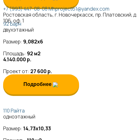
+7 (993) 447-08-08
Mhproject61@yandex.com
Ростовская область, г. Новочеркасск, пр. Платовский, д.
106, оф. 1
92 Барн
двухэтажный
Размер:
9,082х6
Площадь:
92 м2
4.140.000 р.
Проект от:
27 600 р.
Подробнее
110 Райта
одноэтажный
Размер:
14,73х10,33