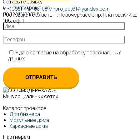
Оставьте заявку,
мы найдём решение
+7 (993) 447-08-08
Mhproject61@yandex.com
под вашу задачу
Ростовская область, г. Новочеркасск, пр. Платовский, д.
106, оф. 1
Я даю согласие на обработку персональных
данных
Мы в социальных сетях
Каталог проектов
Для бизнеса
Модульные дома
Каркасные дома
Партнёрам