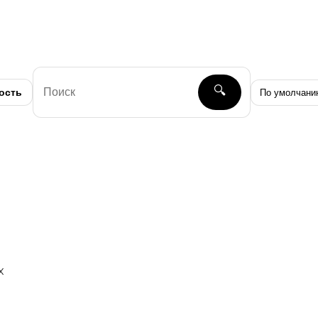
🔍
ость
х