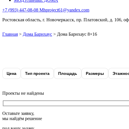
МОДУЛЬНЫЕ ДОМА
+7 (993) 447-08-08
Mhproject61@yandex.com
Ростовская область, г. Новочеркасск, пр. Платовский, д. 106, оф
Главная
>
Дома Барнхаус
>
Дома Барнхаус 8×16
Цена
Тип проекта
Площадь
Размеры
Этажно
Проекты не найдены
Оставьте заявку,
мы найдём решение
под вашу задачу