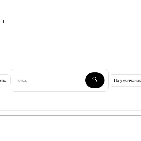
. 1
🔍
сть