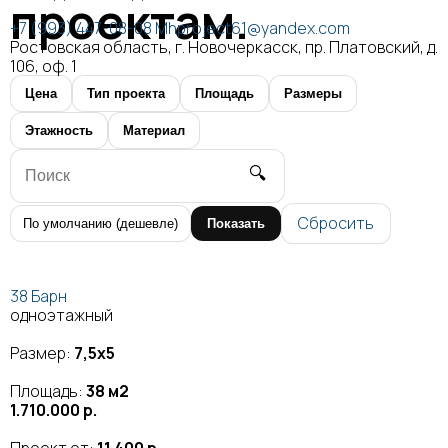
проектам.
+7 (993) 447-08-08
Mhproject61@yandex.com
Ростовская область, г. Новочеркасск, пр. Платовский, д.
106, оф. 1
Цена
Тип проекта
Площадь
Размеры
Этажность
Материал
🔍
Сбросить
Показать
38 Барн
одноэтажный
Размер:
7,5х5
Площадь:
38 м2
1.710.000 р.