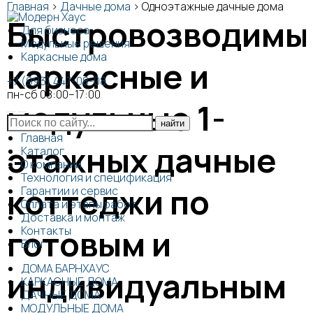
Главная
>
Дачные дома
>
Одноэтажные дачные дома
Быстровозводимы
Для бизнеса
Модульные решения
Каркасные дома
каркасные и
+7 (993) 447-08-08
пн-сб 08:00–17:00
модульные 1-
Главная
этажных дачные
Каталог
О компании
Технология и спецификация
коттеджи по
Гарантии и сервис
Оплата и этапы работ
Доставка и монтаж
готовым и
Контакты
Блог
ДОМА БАРНХАУС
индивидуальным
КАРКАСНЫЕ ДОМА
ДАЧНЫЕ ДОМА
МОДУЛЬНЫЕ ДОМА